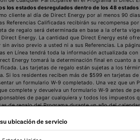
ión de cualquier Participante en el Programa si Direct
dos los estados desregulados dentro de los 48 estados
mo cliente al día de Direct Energy por al menos 90 dia
as Referencias Calificadas recibirán su recompensa por 
eta de regalo será determinada en base a la oferta vig
de Direct Energy. La cantidad que Direct Energy esté of
 sin aviso previo a usted ni a sus Referencias. La pági
as en Línea tendrá toda la información actualizada con
rect Energy tomará la determinación final en cuanto a 
icada. Las tarjetas de regalo están sujetas a los térmi
ta. Si los residentes reciben más de $599 en tarjetas de
resentar un formulario W-9 completado. Una vez que un
 que complete y devuelva un formulario W-9 antes de pe
esponsables de pagar cualquiera y todos los impuestos
tas de regalo del Programa durante un año del calendar
e incentivos recibidos y el Participante recibirá una c
a su ubicación de servicio