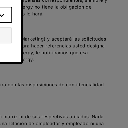
cias y recompensas correspondientes, siempre y
Direct Energy no tiene la obligación de
ni tampoco lo hará.
phy and Marketing) y aceptará las solicitudes
tanto, si para hacer referencias usted designa
 Direct Energy, le notificamos que esa
 Direct Energy.
irá con las disposiciones de confidencialidad
 matriz ni de sus respectivas afiliadas. Nada
, una relación de empleador y empleado ni una