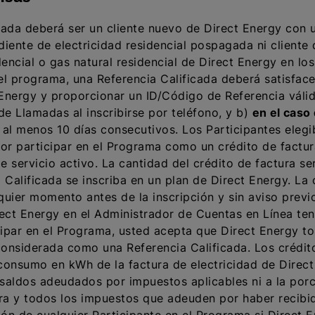
icada deberá ser un cliente nuevo de Direct Energy con 
iente de electricidad residencial pospagada ni cliente d
dencial o gas natural residencial de Direct Energy en lo
el programa, una Referencia Calificada deberá satisfacer
 Energy y proporcionar un ID/Código de Referencia válido
e Llamadas al inscribirse por teléfono, y b)
en el caso
al menos 10 días consecutivos. Los Participantes elegib
or participar en el Programa como un crédito de factur
e servicio activo. La cantidad del crédito de factura s
Calificada se inscriba en un plan de Direct Energy. La
ier momento antes de la inscripción y sin aviso previo
ect Energy en el Administrador de Cuentas en Línea ten
ipar en el Programa, usted acepta que Direct Energy to
onsiderada como una Referencia Calificada. Los crédito
consumo en kWh de la factura de electricidad de Direct
saldos adeudados por impuestos aplicables ni a la porc
ra y todos los impuestos que adeuden por haber recibi