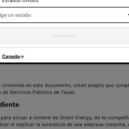
 usted podrá usar para llevar la cuenta de sus referen
Estados Unidos
stá sujeto estrictamente a los Términos del Programa. 
 particular no se consideró como Referencia Calificada, 
lige un estado
Continuar
PAM (Controlling the Assault of Non-Solicited Pornogra
o recibir emails de marketing de Direct Energy. Por lo 
e había optado por no recibir mensajes de marketing de
Canada
 mensajes del programa de referencias Refer-A-Friend de
ia contenida en este documento, usted acepta que cumpl
 de Servicios Públicos de Texas.
diente
 para actuar a nombre de Direct Energy, de su compañía
tituir ni implicar la existencia de una empresa conjunta