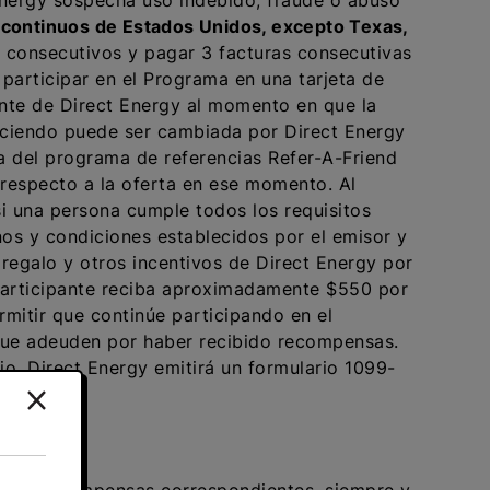
 Energy sospecha uso indebido, fraude o abuso
 continuos de Estados Unidos, excepto Texas,
s consecutivos y pagar 3 facturas consecutivas
participar en el Programa en una tarjeta de
ente de Direct Energy al momento en que la
reciendo puede ser cambiada por Direct Energy
na del programa de referencias Refer-A-Friend
 respecto a la oferta en ese momento. Al
si una persona cumple todos los requisitos
nos y condiciones establecidos por el emisor y
 regalo y otros incentivos de Direct Energy por
 Participante reciba aproximadamente $550 por
rmitir que continúe participando en el
 que adeuden por haber recibido recompensas.
io, Direct Energy emitirá un formulario 1099-
opia.