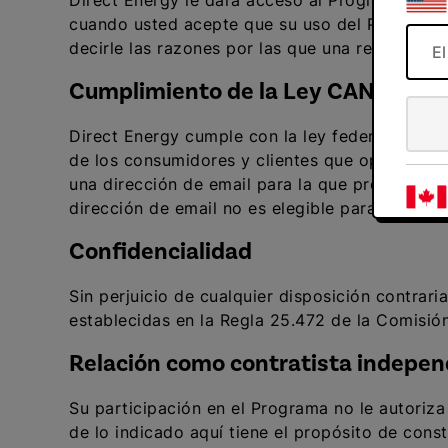
Direct Energy le dará acceso al Programa, que
cuando usted acepte que su uso del Programa e
decirle las razones por las que una referencia
E
Cumplimiento de la Ley CAN-SPAM
Direct Energy cumple con la ley federal CAN-S
de los consumidores y clientes que opten por n
una dirección de email para la que previament
dirección de email no es elegible para recibir
Confidencialidad
Sin perjuicio de cualquier disposición contrar
establecidas en la Regla 25.472 de la Comisión
Relación como contratista indepen
Su participación en el Programa no le autoriza
de lo indicado aquí tiene el propósito de cons