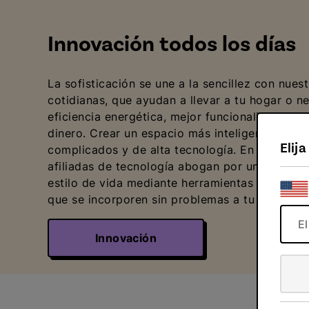
Innovación todos los días
La sofisticación se une a la sencillez con nues
cotidianas, que ayudan a llevar a tu hogar o 
eficiencia energética, mejor funcionalidad y u
dinero. Crear un espacio más inteligente no se
Elij
complicados y de alta tecnología. En vez de es
afiliadas de tecnología abogan por una vida c
estilo de vida mediante herramientas y recurso
que se incorporen sin problemas a tu vida coti
E
Innovación