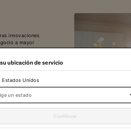
tras innovaciones
negocio a mayor
n posible ahorro de
 limita a elementos
a su ubicación de servicio
o, Direct Energy y sus
onectada para cualquier
s accesibles y prácticos
Estados Unidos
diana.
lige un estado
Continuar