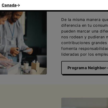
Marcamos una
Canada
De la misma manera que
diferencia en tu consum
pueden marcar una dife
nos rodean y pudieran n
contribuciones grandes 
fomenta responsabilidad
lideradas por los empl
Programa Neighbor-