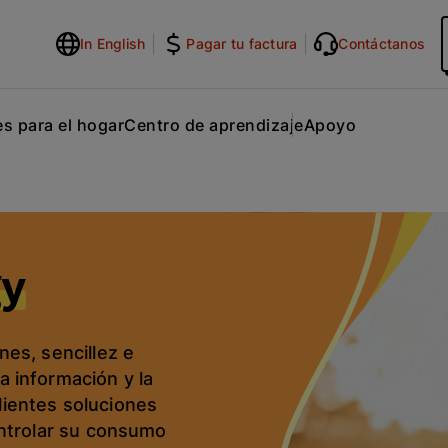
In English
Pagar tu factura
Contáctanos
s para el hogar
Centro de aprendizaje
Apoyo
gy
nes, sencillez e
a información y la
lientes soluciones
controlar su consumo