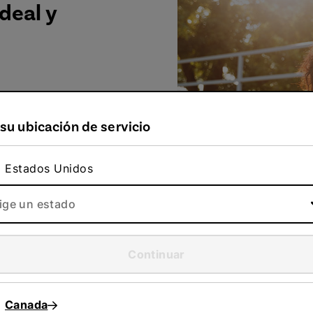
deal y
e referencia
a su ubicación de servicio
Estados Unidos
lige un estado
Continuar
a eres cliente?
Ingresa
a tu cuenta para empezar a refer
Canada