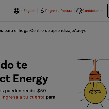
In English
Pagar tu factura
Contáctanos
s para el hogar
Centro de aprendizaje
Apoyo
do te
ect Energy
os pueden recibir $50
?
Ingresa a tu cuenta
para