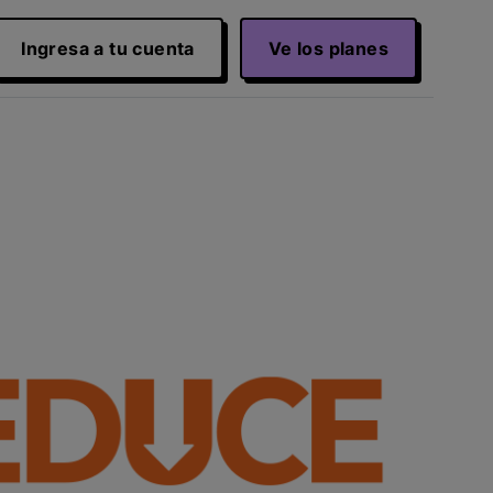
Ingresa a tu cuenta
Ve los planes