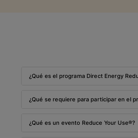
¿Qué es el programa Direct Energy Red
¿Qué se requiere para participar en el
¿Qué es un evento Reduce Your Use®?