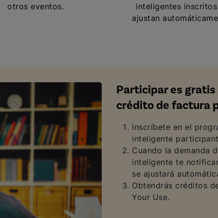
otros eventos.
inteligentes inscritos
ajustan automáticame
Participar es gratis
crédito de factura p
Inscríbete en el pro
inteligente participant
Cuando la demanda de 
inteligente te notifi
se ajustará automátic
Obtendrás créditos de
Your Use.