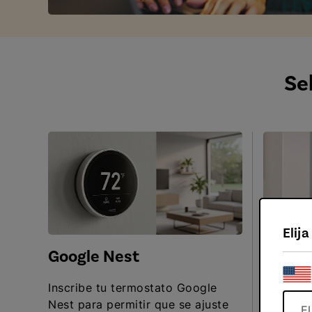
Se
Elij
Google Nest
Vivint
Inscribe tu termostato Google
Insríbet
Nest para permitir que se ajuste
permitir
E