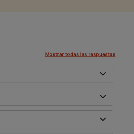
Mostrar todas las respuestas