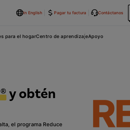
In English
Pagar tu factura
Contáctanos
s para el hogar
Centro de aprendizaje
Apoyo
®
y obtén
alta, el programa Reduce