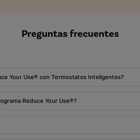
Preguntas frecuentes
uce Your Use® con Termostatos Inteligentes?
 programa Reduce Your Use®?