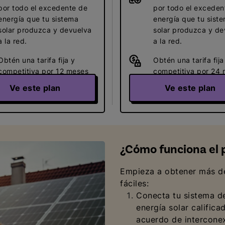
por todo el excedente de
por todo el exceden
energía que tu sistema
energía que tu sist
solar produzca y devuelva
solar produzca y de
a la red.
a la red.
Obtén una tarifa fija y
Obtén una tarifa fija
competitiva por 12 meses
competitiva por 24
de electricidad.
de electricidad.
Ve este plan
Ve este plan
¿Cómo funciona el p
Empieza a obtener más de
fáciles:
Conecta tu sistema de
energía solar califi
acuerdo de intercone