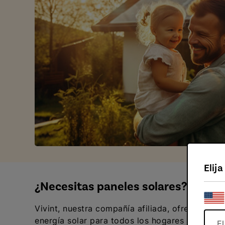
Elij
¿Necesitas paneles solares?
Vivint, nuestra compañía afiliada, ofrece sist
energía solar para todos los hogares y presup
E