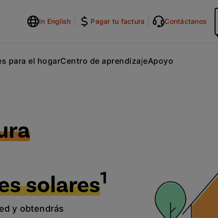
In English
Pagar tu factura
Contáctanos
s para el hogar
Centro de aprendizaje
Apoyo
ura
1
es solares
ited y obtendrás