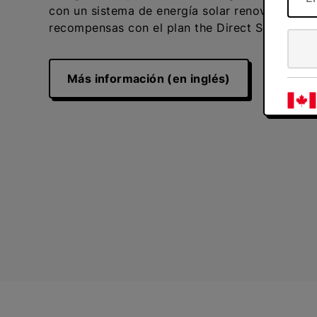
con un sistema de energía solar renovable de V
recompensas con el plan the Direct Solar Unlim
Más información (en inglés)