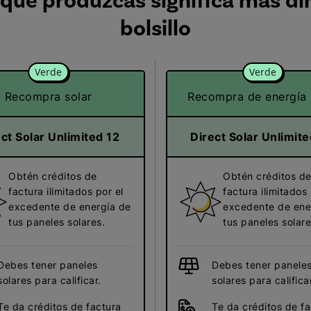
 que produzcas significa más di
bolsillo
Verde
Verde
Recompra solar
Recompra de energía 
ct Solar Unlimited 12
Direct Solar Unlimit
Obtén créditos de
Obtén créditos d
factura ilimitados por el
factura ilimitados 
excedente de energía de
excedente de ene
tus paneles solares.
tus paneles solare
Debes tener paneles
Debes tener panele
solares para calificar.
solares para calificar
Te da créditos de factura
Te da créditos de fa