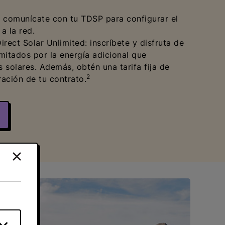
: comunícate con tu TDSP para configurar el
a la red.
Direct Solar Unlimited: inscríbete y disfruta de
imitados por la energía adicional que
 solares. Además, obtén una tarifa fija de
2
ración de tu contrato.