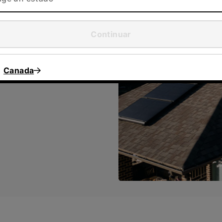
ivint y recibe
ited.
Continuar
Canada