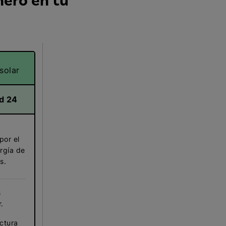
nero en tu
solar
ed 24
e
por el
rgía de
s.
s
.
ctura