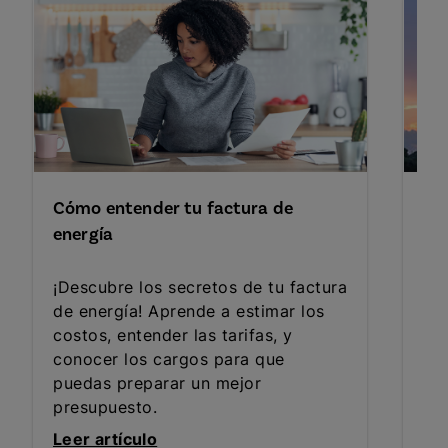
Cómo entender tu factura de
Có
energía
la 
¡Descubre los secretos de tu factura
Des
de energía! Aprende a estimar los
op
costos, entender las tarifas, y
de
conocer los cargos para que
de
puedas preparar un mejor
Ent
presupuesto.
ben
Leer artículo
Lee