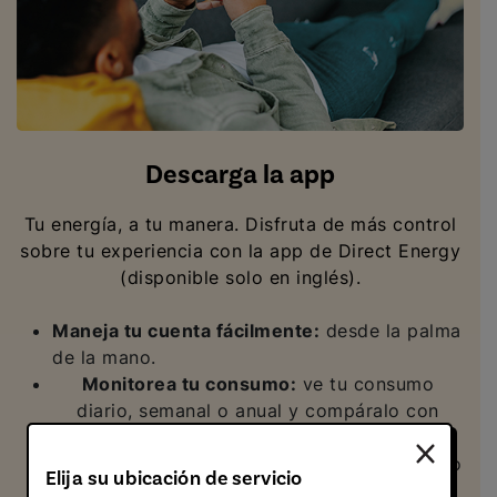
Descarga la app
Tu energía, a tu manera. Disfruta de más control
sobre tu experiencia con la app de Direct Energy
(disponible solo en inglés).
Maneja tu cuenta fácilmente:
desde la palma
de la mano.
Monitorea tu consumo:
ve tu consumo
diario, semanal o anual y compáralo con
periodos previos.
Lleva la cuenta de tus recompensas:
cuando
Elija su ubicación de servicio
refieras a un amigo y esa persona se una a