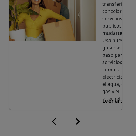
transferir o
cancelar los
servicios
públicos al
mudarte.
Usa nuestra
guía paso a
paso para
servicios
como la
electricidad,
el agua, el
gas y el
internet.
Leer artículo