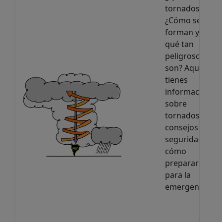
tornados?
¿Cómo se
forman y
qué tan
peligrosos
son? Aquí
tienes
información
sobre
tornados,
consejos de
seguridad y
cómo
prepararte
para la
emergencia.