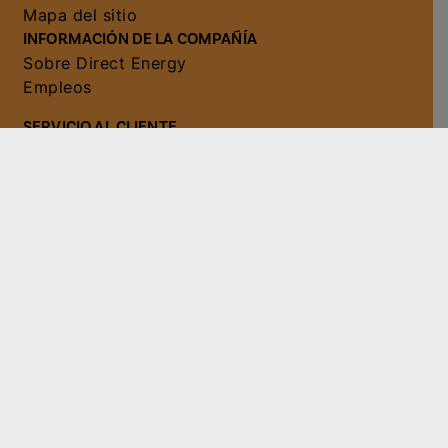
Mapa del sitio
INFORMACIÓN DE LA COMPAÑÍA
Sobre Direct Energy
Empleos
SERVICIO AL CLIENTE
Apoyo para los clientes
Contáctanos
Preguntas frecuentes
© 2026 Direct Energy. Todos los derechos