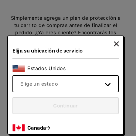
Simplemente agrega un plan de protección a
tu carrito de compras antes de finalizar el
pedido. ¿Ya eres cliente? Encontrarás los
planes de protección en tu Administrador de
Cuentas en Línea, bajo "Servicios
Elija su ubicación de servicio
adicionales".
2
Estados Unidos
Elige un estado
Después de agregar un plan de protección a
tu cuenta, tendrás 30 días para revisar los
Continuar
materiales de Allied Warranty antes de la
fecha de vigencia del contrato. Si llamas y
cancelas durante el periodo de revisión, no
Canada
se te cobrará por el plan.