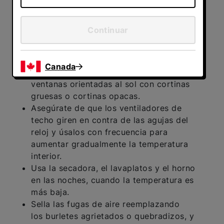
sistema de manera más moderada puede
ayudar a prolongar su vida útil. Mantén tu
hogar cómodo durante el verano sin
Continuar
sobrecargar el aire acondicionado haciendo
lo siguiente:
Canada
Bloquea el calor proveniente de las
ventanas orientadas al sol con cortinas
gruesas o cortinas opacas.
Asegúrate de que los ventiladores de
techo giren en contra de las agujas del
reloj y úsalos con frecuencia para
aumentar gradualmente la temperatura
interior.
Usa la secadora, el lavaplatos y el horno
en las noches, cuando la temperatura es
más baja.
Sella las fugas de aire reemplazando
los burletes agrietados o quebradizos, y