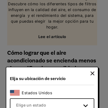
Descubre cómo los diferentes tipos de filtros
influyen en la calidad del aire, el consumo de
energía y el rendimiento del sistema, para
que puedas elegir la mejor opción para tu
hogar.
Lee el artículo
Cómo lograr que el aire
acondicionado se encienda menos
sin sacrificar la comodidad
Elija su ubicación de servicio
Incluso con un mantenimiento regular, un
equipo de aire acondicionado que está
encendido todo el tiempo puede perder
Estados Unidos
eficiencia más rápidamente y podría necesitar
ser reemplazado antes de tiempo. Usar el
Elige un estado